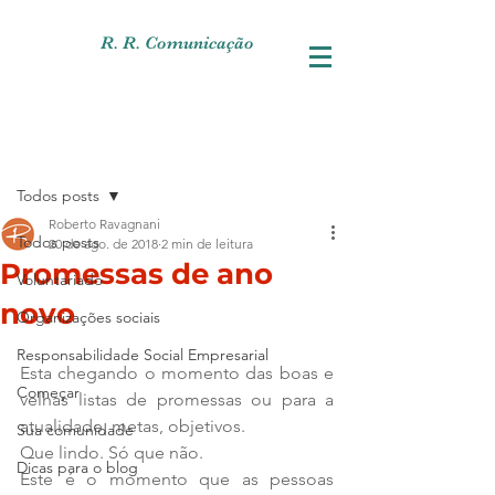
R. R. Comunicação
Post
Todos posts
Roberto Ravagnani
Todos posts
20 de ago. de 2018
2 min de leitura
Promessas de ano
Voluntariado
novo
Organizações sociais
Responsabilidade Social Empresarial
Esta chegando o momento das boas e 
Começar
velhas listas de promessas ou para a 
atualidade, metas, objetivos.
Sua comunidade
Que lindo. Só que não.
Dicas para o blog
Este é o momento que as pessoas 