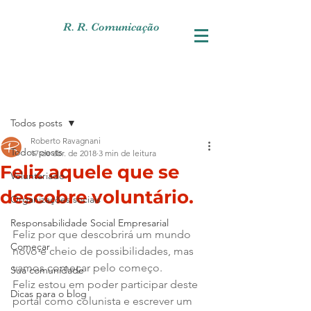
R. R. Comunicação
Post
Todos posts
Roberto Ravagnani
Todos posts
17 de abr. de 2018
3 min de leitura
Feliz aquele que se
Voluntariado
descobre voluntário.
Organizações sociais
Responsabilidade Social Empresarial
Feliz por que descobrirá um mundo 
Começar
novo e cheio de possibilidades, mas 
vamos começar pelo começo.
Sua comunidade
Feliz estou em poder participar deste 
Dicas para o blog
portal como colunista e escrever um 