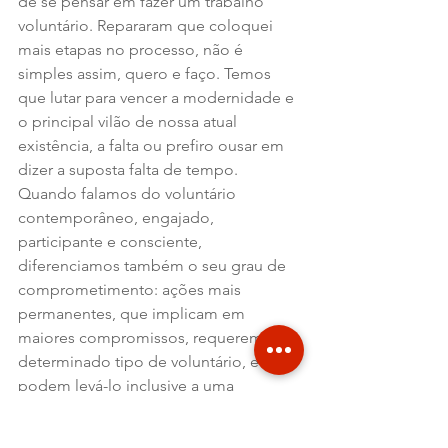
de se pensar em fazer um trabalho 
voluntário. Repararam que coloquei 
mais etapas no processo, não é 
simples assim, quero e faço. Temos 
que lutar para vencer a modernidade e 
o principal vilão de nossa atual 
existência, a falta ou prefiro ousar em 
dizer a suposta falta de tempo.
Quando falamos do voluntário 
contemporâneo, engajado, 
participante e consciente, 
diferenciamos também o seu grau de 
comprometimento: ações mais 
permanentes, que implicam em 
maiores compromissos, requerem um 
determinado tipo de voluntário, e 
podem levá-lo inclusive a uma 
"profissionalização voluntária"; 
existem também ações pontuais, 