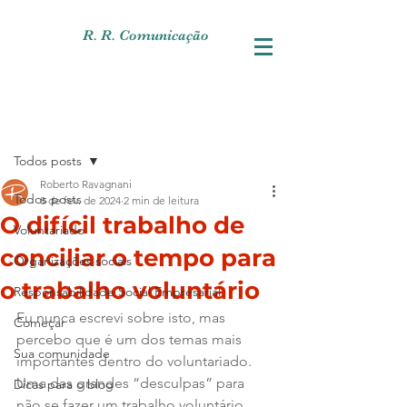
R. R. Comunicação
Post
Todos posts
Roberto Ravagnani
Todos posts
8 de fev. de 2024
2 min de leitura
O difícil trabalho de
Voluntariado
conciliar o tempo para
Organizações sociais
o trabalho voluntário
Responsabilidade Social Empresarial
Eu nunca escrevi sobre isto, mas 
Começar
percebo que é um dos temas mais 
Sua comunidade
importantes dentro do voluntariado. 
Uma das grandes “desculpas” para 
Dicas para o blog
não se fazer um trabalho voluntário 